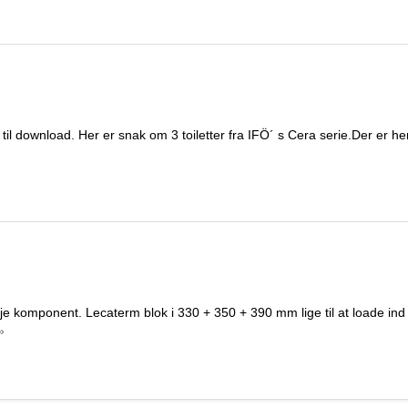
r til download. Her er snak om 3 toiletter fra IFÖ´ s Cera serie.Der er he
lje komponent. Lecaterm blok i 330 + 350 + 390 mm lige til at loade ind 
»