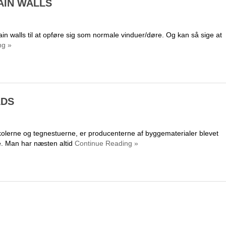
AIN WALLS
in walls til at opføre sig som normale vinduer/døre. Og kan så sige at
ng »
ADS
olerne og tegnestuerne, er producenterne af byggematerialer blevet
e. Man har næsten altid
Continue Reading »