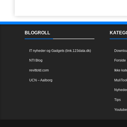
BLOGROLL
KATEG
IT nyheder og Gadgets (link.123data.dk)
Downlo
NTI Blog
Forside
revittotd.com
Ikke kat
UCN – Aalborg
MuliToo
Nyhede
Tips
Youtube