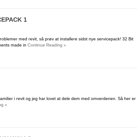
CEPACK 1
roblemer med revit, så prøv at installere sidst nye servicepack! 32 Bit
ments made in
Continue Reading »
 familier i revit og jeg har lovet at dele dem med omverdenen. Så her er
ng »