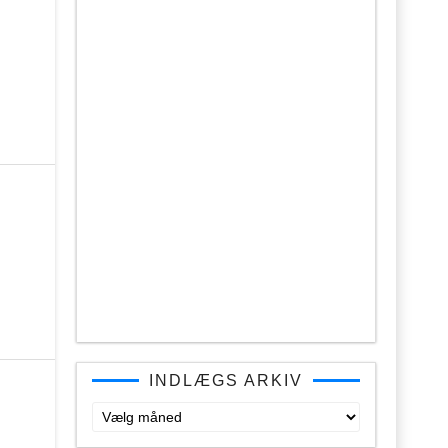
INDLÆGS ARKIV
Indlægs
arkiv