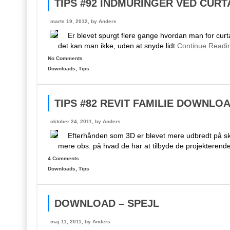
TIPS #92 INDMURINGER VED CURT
marts 19, 2012, by
Anders
Er blevet spurgt flere gange hvordan man for curta
det kan man ikke, uden at snyde lidt
Continue Readi
No Comments
Downloads
,
Tips
TIPS #82 REVIT FAMILIE DOWNLO
oktober 24, 2011, by
Anders
Efterhånden som 3D er blevet mere udbredt på sk
mere obs. på hvad de har at tilbyde de projekterend
4 Comments
Downloads
,
Tips
DOWNLOAD – SPEJL
maj 11, 2011, by
Anders