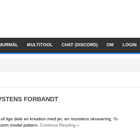
MURMÅL
MULTITOOL
CHAT (DISCORD)
OM
LOGIN
VSTENS FORBANDT
å vil lige dele en kreation med jer, en murstens skravering, ½-
 som model pattern,
Continue Reading »