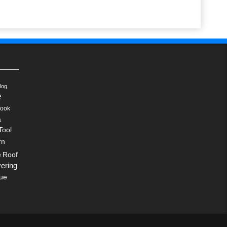
log
e
ook
a
Tool
rn
Roof
e
ering
ue