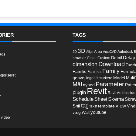
ORIER
TAGS
3D
Area
Autodesk
2D
Align
AutoCAD
B
ads
Detalj
Detail
browser
Cirkel
Custom
Download
dimension
Faceb
Family
Familie
Formul
Families
egoriseret
genvej
Model
Multi
legend
markere
Parameter
Mål
nyhed
Patte
l
Revit
plugin
Revit Architectur
r
Schedule
Sheet
Skema
Skrav
tag
view
Snit
template
Vind
tekst
youtube
væg
Wall
 video