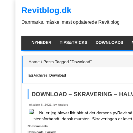
Skip
Revitblog.dk
to
the
content
Danmarks, måske, mest opdaterede Revit blog
NYHEDER
TIPS&TRICKS
DOWNLOADS
Home
/
Posts Tagged "Download"
Tag Archives:
Download
DOWNLOAD – SKRAVERING – HAL
oktober 6, 2021, by
Anders
Nu er jeg blevet lidt bidt af det dersens pyRevit s
stensforbandt, dansk mursten. Skraveringen er lavet
No Comments
Downloads
,
Forside