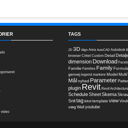
ORIER
TAGS
3D
Area
Autodesk
2D
Align
AutoCAD
B
ads
Detalj
Detail
browser
Cirkel
Custom
Download
dimension
Faceb
Family
Familie
Formul
Families
egoriseret
genvej
Model
Multi
legend
markere
Parameter
Mål
nyhed
Patte
l
Revit
plugin
Revit Architectur
r
Schedule
Sheet
Skema
Skrav
tag
view
Snit
template
Vind
tekst
youtube
væg
Wall
 video