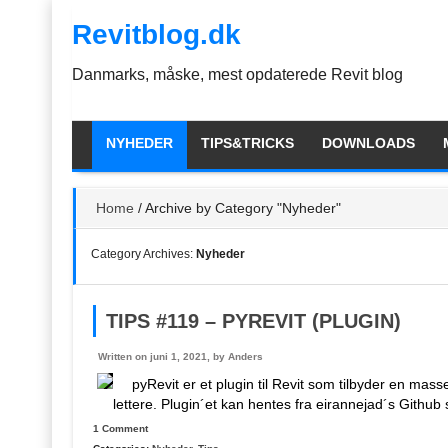
Skip
Revitblog.dk
to
the
content
Danmarks, måske, mest opdaterede Revit blog
NYHEDER
TIPS&TRICKS
DOWNLOADS
Home
/
Archive by Category "Nyheder"
Category Archives:
Nyheder
TIPS #119 – PYREVIT (PLUGIN)
Written on juni 1, 2021, by
Anders
pyRevit er et plugin til Revit som tilbyder en m
lettere. Plugin´et kan hentes fra eirannejad´s Github
1 Comment