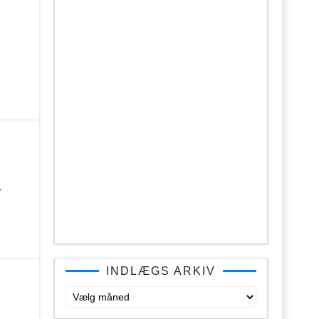
r
INDLÆGS ARKIV
Indlægs
arkiv