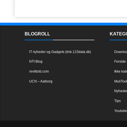
BLOGROLL
KATEG
IT nyheder og Gadgets (link.123data.dk)
Downlo
NTI Blog
Forside
revittotd.com
Ikke kat
UCN – Aalborg
MuliToo
Nyhede
Tips
Youtube