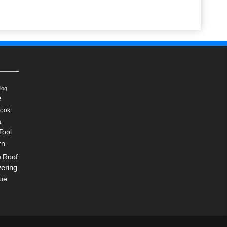
log
e
ook
a
Tool
rn
Roof
e
ering
ue