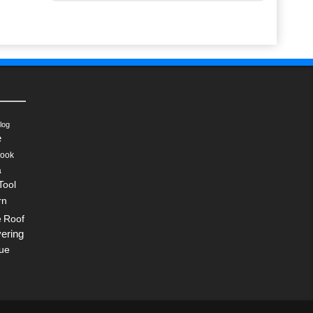
log
e
ook
a
Tool
rn
Roof
e
ering
ue