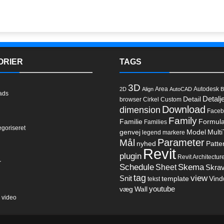
ORIER
TAGS
3D
Area
Autodesk
2D
Align
AutoCAD
B
ads
Detalj
Detail
browser
Cirkel
Custom
Download
dimension
Faceb
Family
Familie
Formul
Families
egoriseret
genvej
Model
Multi
legend
markere
Parameter
Mål
nyhed
Patte
l
Revit
plugin
Revit Architectur
r
Schedule
Sheet
Skema
Skrav
tag
view
Snit
template
Vind
tekst
youtube
væg
Wall
 video