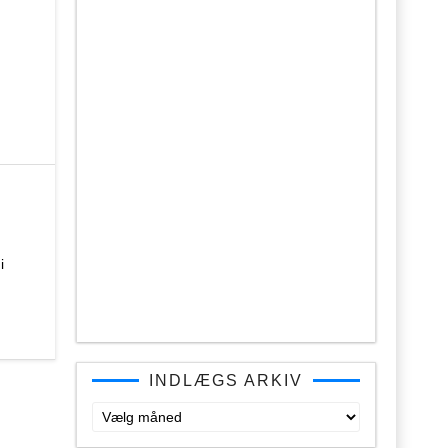
i
INDLÆGS ARKIV
Indlægs
arkiv