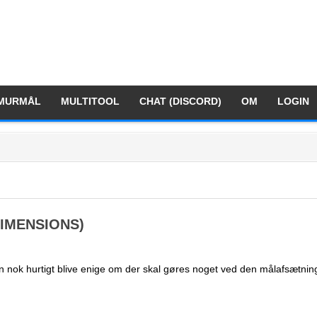
MURMÅL
MULTITOOL
CHAT (DISCORD)
OM
LOGIN
DIMENSIONS)
kan nok hurtigt blive enige om der skal gøres noget ved den målafsætnin