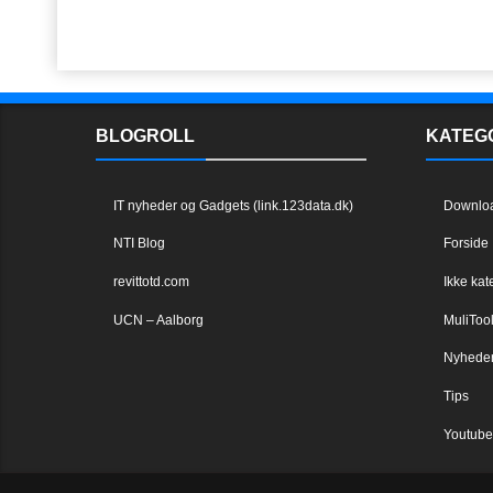
BLOGROLL
KATEG
IT nyheder og Gadgets (link.123data.dk)
Downlo
NTI Blog
Forside
revittotd.com
Ikke kat
UCN – Aalborg
MuliToo
Nyhede
Tips
Youtube