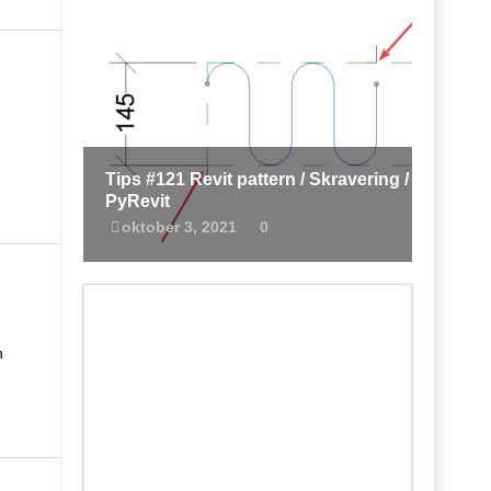
Tips #122 – komma eller punktum?
december 14, 2022
0
Tips #121 Revit pattern / Skravering /
PyRevit
oktober 3, 2021
0
n