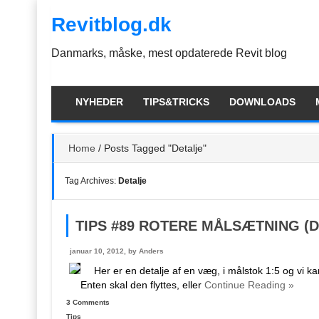
Skip
Revitblog.dk
to
the
content
Danmarks, måske, mest opdaterede Revit blog
NYHEDER
TIPS&TRICKS
DOWNLOADS
Home
/
Posts Tagged "Detalje"
Tag Archives:
Detalje
TIPS #89 ROTERE MÅLSÆTNING (
januar 10, 2012, by
Anders
Her er en detalje af en væg, i målstok 1:5 og vi 
Enten skal den flyttes, eller
Continue Reading »
3 Comments
Tips