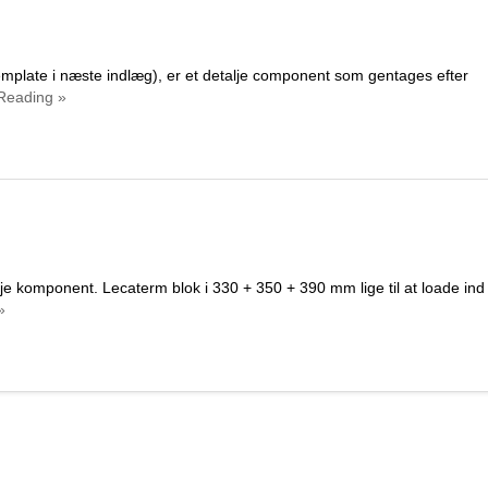
template i næste indlæg), er et detalje component som gentages efter
Reading »
lje komponent. Lecaterm blok i 330 + 350 + 390 mm lige til at loade ind 
»