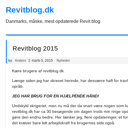
Skip
Revitblog.dk
to
the
content
Danmarks, måske, mest opdaterede Revit blog
Revitblog 2015
by
Anders
marts 5, 2015
Nyheder
Kære brugere af revitblog.dk
Længe siden jeg har skrevet herinde, har desværre haft for travlt
opråb.
JEG HAR BRUG FOR EN HJÆLPENDE HÅND!
Undskyld skrigeriet, men nu må der da snart være nogen som kan a
revitblog.dk har ca 30 besøgende om dagen trods min ringe opdat
gøre den endnu bedre. Her tænker jeg, flere opdateringer, et f
det kræver bare lidt arbejdskraft fra brugernes side også.